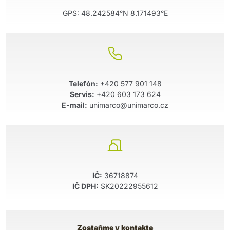
GPS:
48.242584°N 8.171493°E
Telefón:
+420 577 901 148
Servis:
+420 603 173 624
E-mail:
unimarco@unimarco.cz
IČ:
36718874
IČ DPH:
SK20222955612
Zostaňme v kontakte