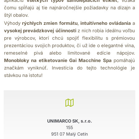
aplikáciu
všetkých typov samolepiacich etikiet
, vďaka
čomu spĺňajú aj tie najnáročnejšie požiadavky na dizajn a
štýl obalov.
Výhody
rýchlych zmien formátu
,
intuitívneho ovládania
a
vysokej prevádzkovej účinnosti
z nich robia ideálnu voľbu
pre výrobcov, ktorí chcú spojiť flexibilitu s prémiovou
prezentáciou svojich produktov, či už ide o elegantné vína,
remeselné pivá alebo limitované edície nápojov.
Monobloky na etiketovanie Gai Macchine Spa
pomáhajú
značkám vyniknúť. Investícia do tejto technológie je
stávkou na istotu!
UNIMARCO SK, s.r.o.
155
951 07 Malý Cetín