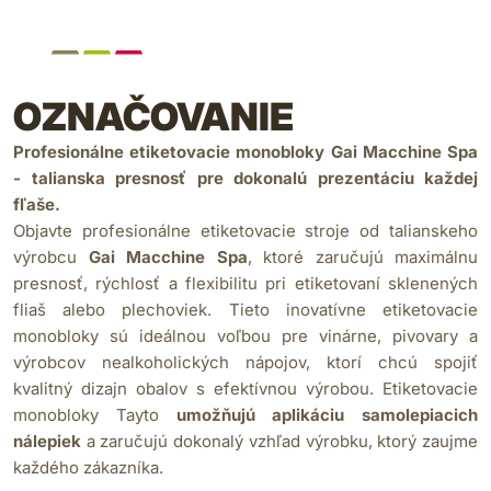
OZNAČOVANIE
Profesionálne etiketovacie monobloky Gai Macchine Spa
- talianska presnosť pre dokonalú prezentáciu každej
fľaše.
Objavte profesionálne etiketovacie stroje od talianskeho
výrobcu
Gai Macchine Spa
, ktoré zaručujú maximálnu
presnosť, rýchlosť a flexibilitu pri etiketovaní sklenených
fliaš alebo plechoviek. Tieto inovatívne etiketovacie
monobloky sú ideálnou voľbou pre vinárne, pivovary a
výrobcov nealkoholických nápojov, ktorí chcú spojiť
kvalitný dizajn obalov s efektívnou výrobou. Etiketovacie
monobloky Tayto
umožňujú aplikáciu samolepiacich
nálepiek
a zaručujú dokonalý vzhľad výrobku, ktorý zaujme
každého zákazníka.