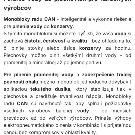
výrobcov
Monobloky radu CAN
- inteligentné a výkonné riešenie
pre
plnenie
vody
do
konzervy
.
S týmito monoblokmi si môžete byť istí, že vaša
voda
si
zachová
čistotu
,
čerstvosť
a
kvalitu
- bez ohľadu na to,
či plníte stovky alebo tisíce
konzervy
za hodinu.
Plechovky možno plniť všetkými druhmi vody - od
pramenitej a minerálnej až po jemne perlivú.
Pre plnenie pramenitej vody
a
zabezpečenie trvalej
pevnosti obalu
možno monoblok jednoducho dovybaviť
aplikáciou
tekutého dusíka
, ktorý stabilizuje tlak v
plechovke a predlžuje trvanlivosť nápoja. Monobloky
radu
CAN
sú navrhnuté tak, aby spĺňali požiadavky
všetkých výrobcov balenej
vody
- od menších
prevádzok až po veľkých výrobcov. Prináša výhody
elektropneumatického plnenia v kombinácii s prijateľnou
cenou bez kompromisov v oblasti kvality.