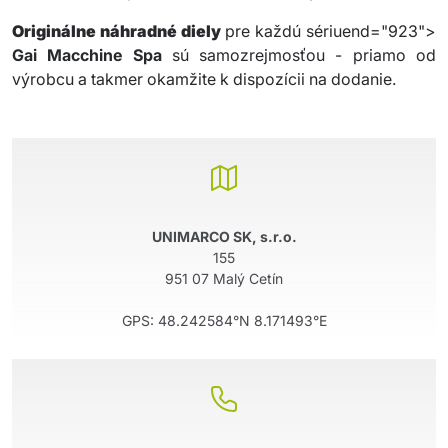
Originálne náhradné diely
pre každú sériuend="923">
Gai Macchine Spa
sú samozrejmosťou - priamo od
výrobcu a takmer okamžite k dispozícii na dodanie.
UNIMARCO SK, s.r.o.
155
951 07 Malý Cetín
GPS:
48.242584°N 8.171493°E