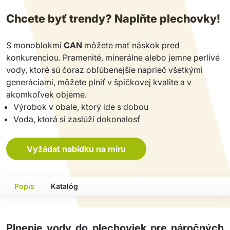
Chcete byť trendy? Naplňte plechovky!
S monoblokmi
CAN
môžete mať náskok pred
konkurenciou. Pramenité, minerálne alebo jemne perlivé
vody, ktoré sú čoraz obľúbenejšie naprieč všetkými
generáciami, môžete plniť v špičkovej kvalite a v
akomkoľvek objeme.
Výrobok v obale, ktorý ide s dobou
Voda, ktorá si zaslúži dokonalosť
Vyžádat nabídku na míru
Popis
Katalóg
Plnenie vody do plechoviek pre náročných