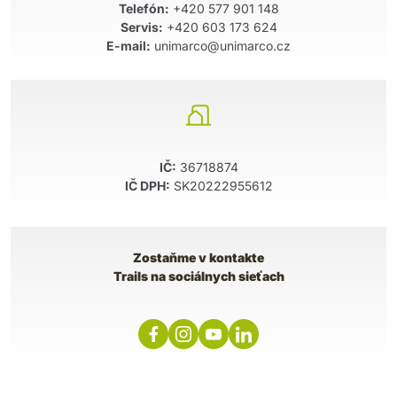
Telefón:
+420 577 901 148
Servis:
+420 603 173 624
E-mail:
unimarco@unimarco.cz
IČ:
36718874
IČ DPH:
SK20222955612
Zostaňme v kontakte
Trails na sociálnych sieťach